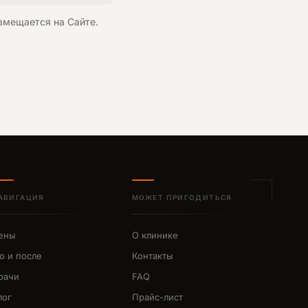
змещается на Сайте.
АВИГАЦИЯ
МОЖЕТ ПРИГОДИТЬСЯ
ены
О клинике
о и после
Контакты
рачи
FAQ
лог
Прайс-лист