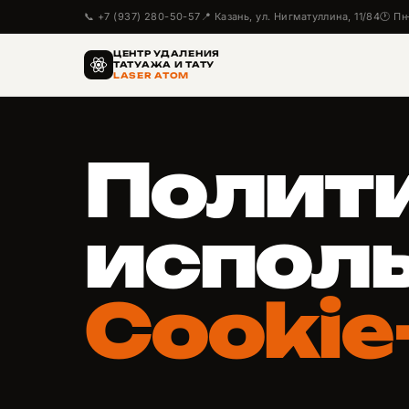
📞 +7 (937) 280-50-57
📍 Казань, ул. Нигматуллина, 11/84
🕐 Пн
ЦЕНТР УДАЛЕНИЯ
ТАТУАЖА И ТАТУ
LASER ATOM
Полит
испол
Cooki