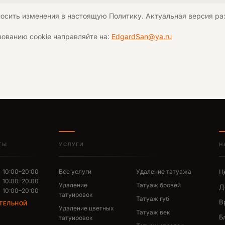
вносить изменения в настоящую Политику. Актуальная версия ра
зованию cookie направляйте на:
EdgardSan@ya.ru
ТЫ
УСЛУГИ
Н
10:00–20:00
Все услуги
Удаление татуажа
Ц
10:00–20:00
Удаление
Татуаж бровей
Д
10:00–20:00
татуировок
Татуаж губ
В
ТЕЛЬНОЙ
Удаление цветных
Татуаж век
Б
татуировок